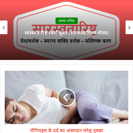
आसव अरिष्ट
अर्जुनारिष्ट (Arjunarishta)
पीरियड्स के दर्द का असरदार घरेलु नुस्खा