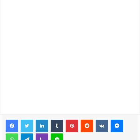
LinkedIn
Tumblr
Pinterest
Reddit
VKontakte
Messen
WhatsApp
Telegram
Viber
Line