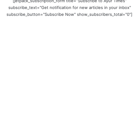
[jetpack_subscription_form title="Subscribe to Ayur Times"
subscribe_text="Get notification for new articles in your inbox"
subscribe_button="Subscribe Now" show_subscribers_total="0"]