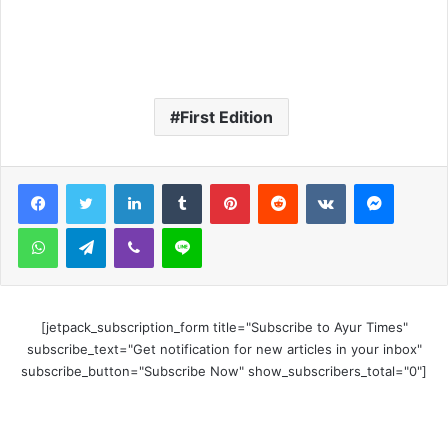
First Edition
LinkedIn
Tumblr
Pinterest
Reddit
VKontakte
Messen
WhatsApp
Telegram
Viber
Line
[jetpack_subscription_form title="Subscribe to Ayur Times"
subscribe_text="Get notification for new articles in your inbox"
subscribe_button="Subscribe Now" show_subscribers_total="0"]