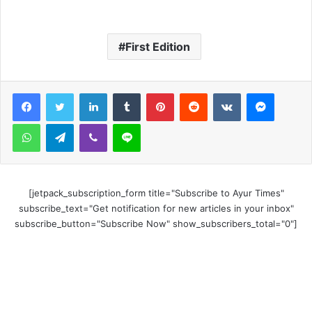
First Edition
LinkedIn
Tumblr
Pinterest
Reddit
VKontakte
Messen
WhatsApp
Telegram
Viber
Line
[jetpack_subscription_form title="Subscribe to Ayur Times"
subscribe_text="Get notification for new articles in your inbox"
subscribe_button="Subscribe Now" show_subscribers_total="0"]