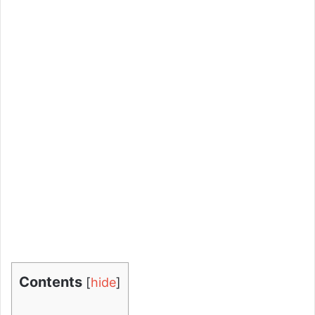
Contents
[
hide
]