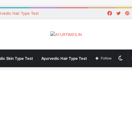
Faceboo
Twitt
P
rvedic Hair Type Test
Swi
dic Skin Type Test
Ayurvedic Hair Type Test
Follow
skin