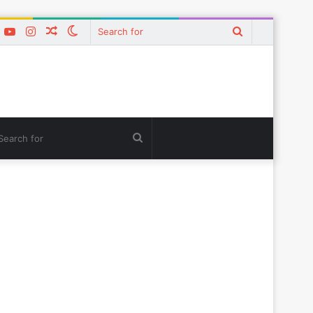
k
er
interest
YouTube
Instagram
Random
Switch
Search
Article
skin
for
tch
Search
for