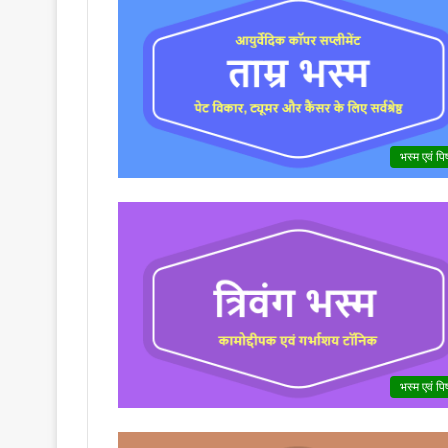
भस्म एवं पिष
भस्म एवं पिष