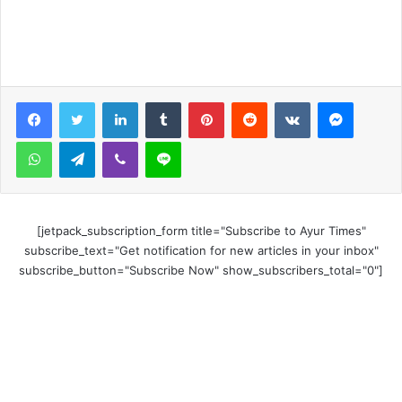
LinkedIn
Tumblr
Pinterest
Reddit
VKontakte
Messen
WhatsApp
Telegram
Viber
Line
[jetpack_subscription_form title="Subscribe to Ayur Times"
subscribe_text="Get notification for new articles in your inbox"
subscribe_button="Subscribe Now" show_subscribers_total="0"]