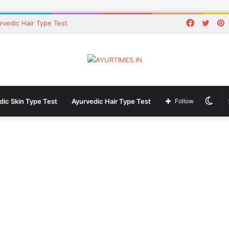
Faceboo
Twitt
P
rvedic Hair Type Test
Swi
dic Skin Type Test
Ayurvedic Hair Type Test
Follow
skin