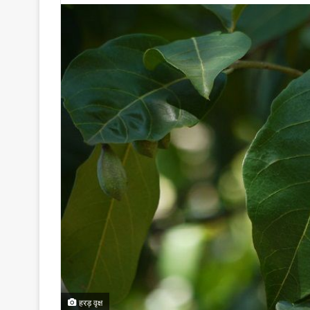
हरड़ वृक्ष