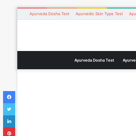
Ayurveda Dosha Test
Ayurvedic Skin Type Test
Ayu
Ayurveda Dosha Test
Ayurve
Facebook
Twitter
LinkedIn
Pinterest