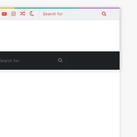
k
er
interest
YouTube
Instagram
Random
Switch
Search
Article
skin
for
tch
Search
for