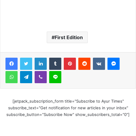
First Edition
LinkedIn
Tumblr
Pinterest
Reddit
VKontakte
Messen
WhatsApp
Telegram
Viber
Line
[jetpack_subscription_form title="Subscribe to Ayur Times"
subscribe_text="Get notification for new articles in your inbox"
subscribe_button="Subscribe Now" show_subscribers_total="0"]