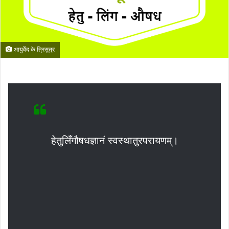
आयुर्वेद के त्रिसूत्र
हेतुलिँगौषधज्ञानं स्वस्थातुरपरायणम्।