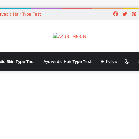
Faceboo
Twitt
P
rvedic Hair Type Test
Swi
dic Skin Type Test
Ayurvedic Hair Type Test
Follow
skin