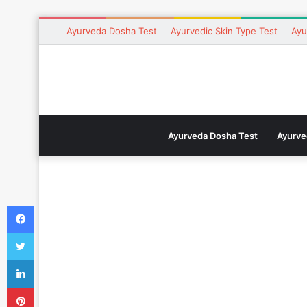
Ayurveda Dosha Test
Ayurvedic Skin Type Test
Ayu
Ayurveda Dosha Test
Ayurve
Facebook
Twitter
LinkedIn
Pinterest