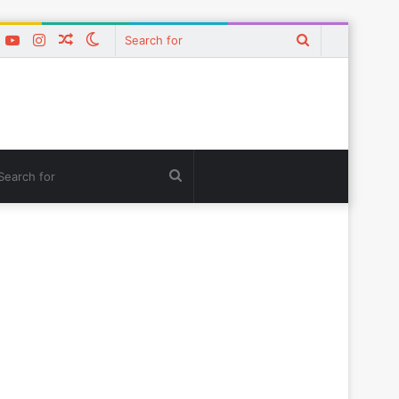
k
er
interest
YouTube
Instagram
Random
Switch
Search
Article
skin
for
tch
Search
for