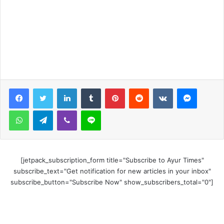
LinkedIn
Tumblr
Pinterest
Reddit
VKontakte
Messen
WhatsApp
Telegram
Viber
Line
[jetpack_subscription_form title="Subscribe to Ayur Times"
subscribe_text="Get notification for new articles in your inbox"
subscribe_button="Subscribe Now" show_subscribers_total="0"]