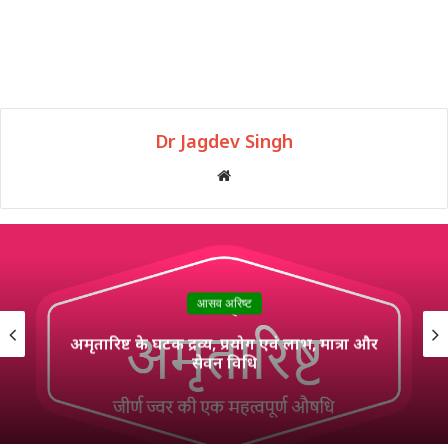
Dr Jagdev Singh
Website
आसव अरिष्ट
अमृतारिष्ट के घटक द्रव्य, प्रयोग एवं लाभ, मात्रा और
सेवन विधि